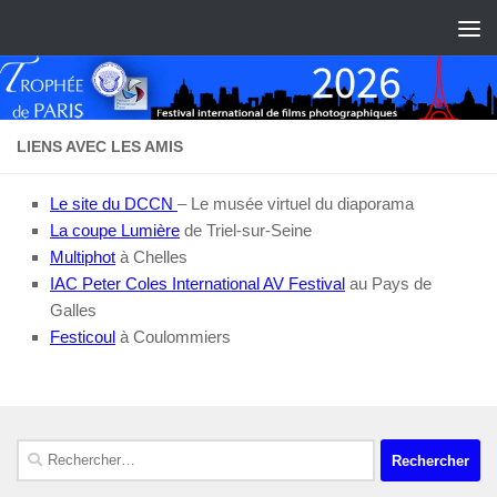
Skip to content
LIENS AVEC LES AMIS
Le site du DCCN
– Le musée virtuel du diaporama
La coupe Lumière
de Triel-sur-Seine
Multiphot
à Chelles
IAC Peter Coles International AV Festival
au Pays de
Galles
Festicoul
à Coulommiers
Rechercher :