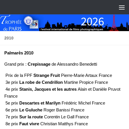
Skip to content
2010
Palmarès 2010
Grand prix :
Crepissage
de Alessandro Benedetti
Prix de la FPF
Strange Fruit
Pierre-Marie Artaux France
3e prix
La robe de Cendrillon
Martine Propice France
4e prix
Stanis, Jacques et les autres
Alain et Danièle Pruvot
France
5e prix
Descartes et Marilyn
Frédéric Michel France
6e prix
Le Guluche
Roger Banissi France
7e prix
Sur la route
Corentin Le Gall France
8e prix
Faut vivre
Christian Matthys France