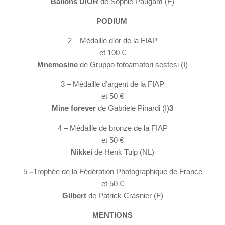
Ballons DiOR
de Sophie Paugam (F)
PODIUM
2 – Médaille d’or de la FIAP
et 100 €
Mnemosine
de Gruppo fotoamatori sestesi (I)
3 – Médaille d’argent de la FIAP
et 50 €
Mine forever
de Gabriele Pinardi (I)
3
4 – Médaille de bronze de la FIAP
et 50 €
Nikkei
de Henk Tulp (NL)
5
–
Trophée de la Fédération Photographique de France
et 50 €
Gilbert
de Patrick Crasnier (F)
MENTIONS