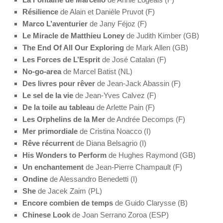
Résilience
de Alain et Danièle Pruvot (F)
Marco L’aventurier
de Jany Féjoz (F)
Le Miracle de Matthieu Loney
de Judith Kimber (GB)
The End Of All Our Exploring
de Mark Allen (GB)
Les Forces de L’Esprit
de José Catalan (F)
No-go-area
de Marcel Batist (NL)
Des livres pour rêver
de Jean-Jack Abassin (F)
Le sel de la vie
de Jean-Yves Calvez (F)
De la toile au tableau
de Arlette Pain (F)
Les Orphelins de la Mer
de Andrée Decomps (F)
Mer primordiale
de Cristina Noacco (I)
Rêve récurrent
de Diana Belsagrio (I)
His Wonders to Perform
de Hughes Raymond (GB)
Un enchantement
de Jean-Pierre Champault (F)
Ondine
de Alessandro Benedetti (I)
She
de Jacek Zaim (PL)
Encore combien de temps
de Guido Clarysse (B)
Chinese Look
de Joan Serrano Zoroa (ESP)