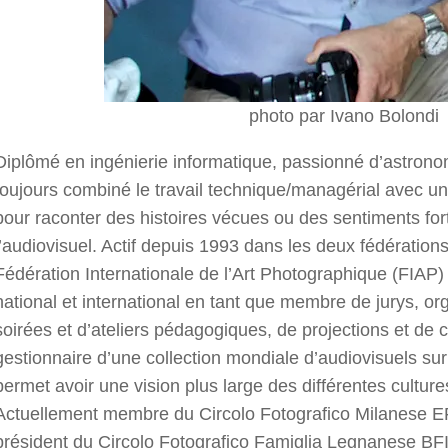
photo par Ivano Bolondi
Diplômé en ingénierie informatique, passionné d’astronom
toujours combiné le travail technique/managérial avec un
pour raconter des histoires vécues ou des sentiments forts
l’audiovisuel. Actif depuis 1993 dans les deux fédérations
Fédération Internationale de l’Art Photographique (FIAP) J
national et international en tant que membre de jurys, o
soirées et d’ateliers pédagogiques, de projections et de c
gestionnaire d’une collection mondiale d’audiovisuels su
permet avoir une vision plus large des différentes culture
Actuellement membre du Circolo Fotografico Milanese EFI
président du Circolo Fotografico Famiglia Legnanese BF