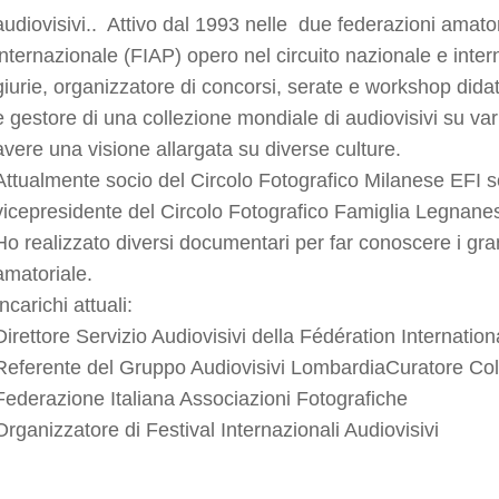
audiovisivi.. Attivo dal 1993 nelle due federazioni amator
internazionale (FIAP) opero nel circuito nazionale e int
giurie, organizzatore di concorsi, serate e workshop didatti
e gestore di una collezione mondiale di audiovisivi su var
avere una visione allargata su diverse culture.
Attualmente socio del Circolo Fotografico Milanese EFI s
vicepresidente del Circolo Fotografico Famiglia Legnane
Ho realizzato diversi documentari per far conoscere i gra
amatoriale.
Incarichi attuali:
Direttore Servizio Audiovisivi della Fédération Internatio
Referente del Gruppo Audiovisivi LombardiaCuratore Col
Federazione Italiana Associazioni Fotografiche
Organizzatore di Festival Internazionali Audiovisivi