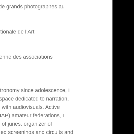
r de grands photographes au
ionale de l’Art
ienne des associations
tronomy since adolescence, I
pace dedicated to narration,
d with audiovisuals. Active
FIAP) amateur federations, I
of juries, organizer of
ed screenings and circuits and