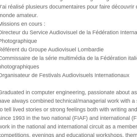
J’ai réalisé plusieurs documentaires pour faire découvri
monde amateur.
Missions en cours :
Directeur du Service Audiovisuel de la Fédération Internat
Photographique
Référent du Groupe Audiovisuel Lombardie
Commissaire de la série multimédia de la Fédération ital
photographiques
Organisateur de Festivals Audiovisuels Internationaux
Graduated in computer engineering, passionate about as
have always combined technical/managerial work with a s
to tell lived stories or strong feelings both with writing an
since 1993 in the two national (FIAF) and international (
work in the national and international circuit as a member 
competitions, evenings and educational workshops, them