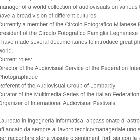
manager of a world collection of audiovisuals on various
have a broad vision of different cultures.
Currently a member of the Circolo Fotografico Milanese 
president of the Circolo Fotografico Famiglia Legnanese
I have made several documentaries to introduce great p
world.
Current roles:
Director of the Audiovisual Service of the Fédération Inter
Photographique
Referent of the Audiovisual Group of Lombardy
Curator of the Multimedia Series of the Italian Federatio
Organizer of International Audiovisual Festivals
Laureato in ingegneria informatica, appassionato di astr
affiancato da sempre al lavoro tecnico/manageriale uno s
per raccontare storie vissute o sentimenti forti sia con la 